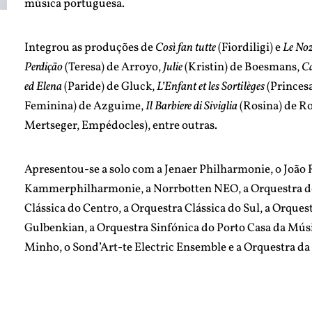
música portuguesa.
Integrou as produções de
Così fan tutte
(Fiordiligi) e
Le Noz
Perdição
(Teresa) de Arroyo,
Julie
(Kristin) de Boesmans,
Ca
ed Elena
(Paride) de Gluck,
L’Enfant et les Sortilèges
(Princesa
Feminina) de Azguime,
Il Barbiere di Siviglia
(Rosina) de Ro
Mertseger, Empédocles), entre outras.
Apresentou-se a solo com a Jenaer Philharmonie, o João
Kammerphilharmonie, a Norrbotten NEO, a Orquestra d
Clássica do Centro, a Orquestra Clássica do Sul, a Orques
Gulbenkian, a Orquestra Sinfónica do Porto Casa da Mús
Minho, o Sond’Art-te Electric Ensemble e a Orquestra da 