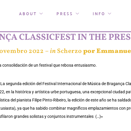
ABOUT
PRESS
INFO
ÇA CLASSICFEST IN THE PRESS
ovembro 2022 –
in
Scherzo
por Emmanuel
a consolidación de un festival que rebosa entusiasmo.
)La segunda edición del Festival Internacional de Música de Bragança Clas
2, en la histórica y artística urbe portuguesa, una excepcional ciudad pa
ística del pianista Filipe Pinto-Ribeiro, la edición de este año se ha salda
tusiasta), ya que ha sabido combinar magníficos emplazamientos con pro
sfilaron grandes solistas y conjuntos instrumentales (…)»