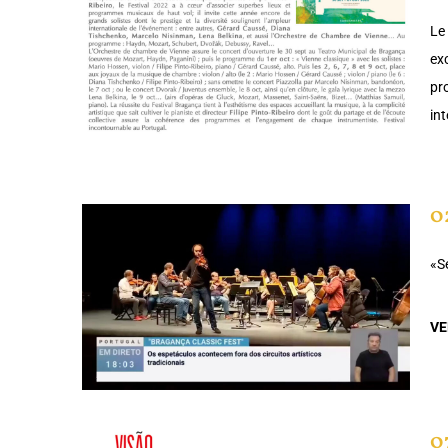
Le
exc
pr
in
0
«S
VE
0