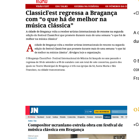
«C
A 
du
O 
co
Fr
0
«C