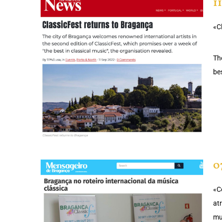
1
«C
Th
bes
0
«C
at
mu