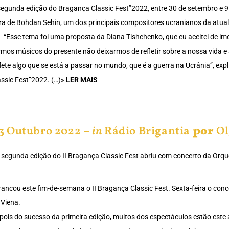
segunda edição do Bragança ​​​​​​​Classic Fest”2022, entre 30 de setembro e
ra de Bohdan Sehin, um dos principais compositores ucranianos da atual
) “Esse tema foi uma proposta da Diana Tishchenko, que eu aceitei de im
rmos músicos do presente não deixarmos de refletir sobre a nossa vida 
flete algo que se está a passar no mundo, que é a guerra na Ucrânia”, expli
assic Fest”2022. (…)»
LER MAIS
3 Outubro 2022 –
in
Rádio Brigantia
por
Ol
 segunda edição do II Bragança Classic Fest abriu com concerto da Orq
rancou este fim-de-semana o II Bragança Classic Fest. Sexta-feira o con
 Viena.
pois do sucesso da primeira edição, muitos dos espectáculos estão est