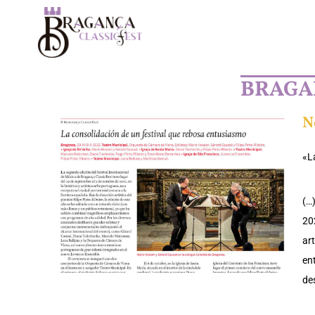
BRAGAN
N
«L
(…
202
art
en
de