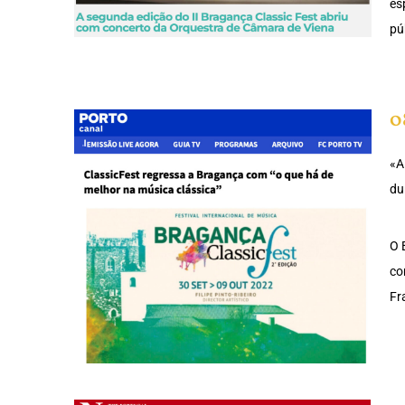
es
pú
0
«A
du
O 
co
Fr