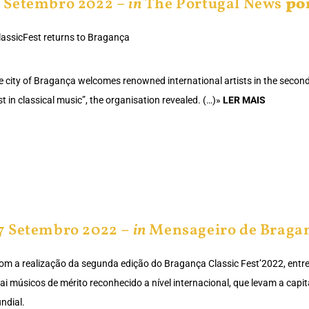
1 Setembro 2022 –
in
The Portugal News
po
lassicFest returns to Bragança
e city of Bragança welcomes renowned international artists in the second 
t in classical music”, the organisation revealed. (…)»
LER MAIS
7 Setembro 2022 –
in
Mensageiro de Braga
om a realização da segunda edição do Bragança Classic Fest’2022, entr
rai músicos de mérito reconhecido a nível internacional, que levam a capi
ndial.