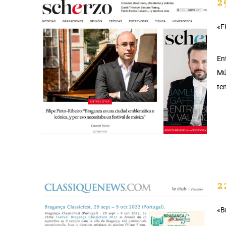
2
«F
En
Mú
te
2
«B