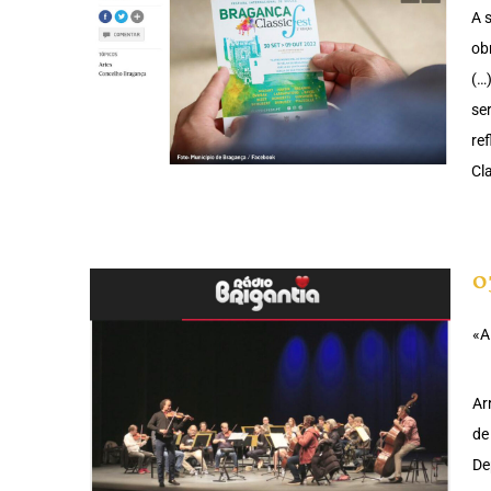
A 
ob
(…
se
re
Cl
0
«A
Ar
de
De