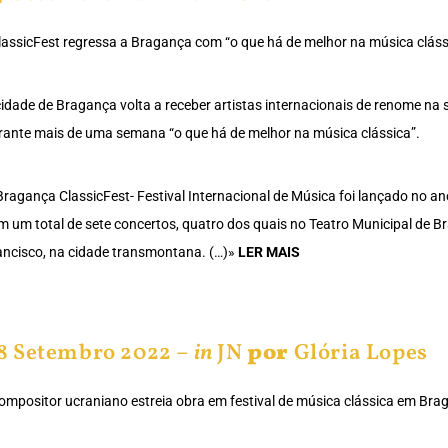
lassicFest regressa a Bragança com “o que há de melhor na música cláss
cidade de Bragança volta a receber artistas internacionais de renome na
rante mais de uma semana “o que há de melhor na música clássica”.
Bragança ClassicFest- Festival Internacional de Música foi lançado no a
m um total de sete concertos, quatro dos quais no Teatro Municipal de Br
ancisco, na cidade transmontana. (…)»
LER MAIS
8 Setembro 2022 –
in
JN
por
Glória Lopes
ompositor ucraniano estreia obra em festival de música clássica em Bra